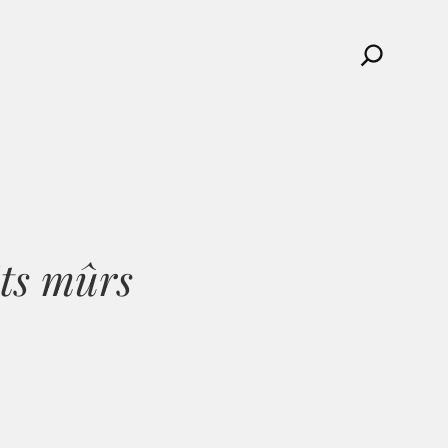
Search
its mûrs