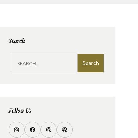
Search
S
Search
e
a
r
c
h
Follow Us
I
F
D
W