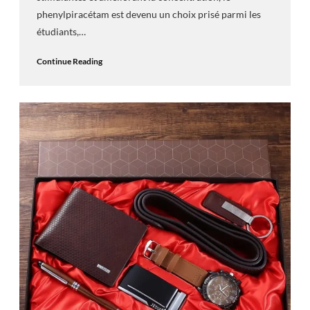
phenylpiracétam est devenu un choix prisé parmi les
étudiants,…
Continue Reading