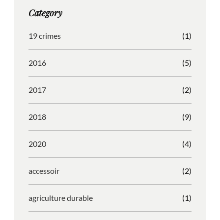
g
o
b
r
Category
r
o
l
e
a
k
e
s
19 crimes
(1)
m
s
2016
(5)
2017
(2)
2018
(9)
2020
(4)
accessoir
(2)
agriculture durable
(1)