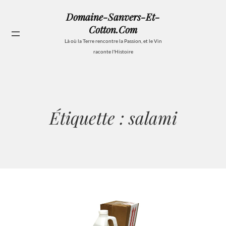
Aller
Domaine-Sanvers-Et-
au
Cotton.com
contenu
Se
Là où la Terre rencontre la Passion, et le Vin
raconte l'Histoire
Étiquette :
salami