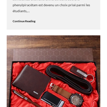
phenylpiracétam est devenu un choix prisé parmi les
étudiants,…
Continue Reading