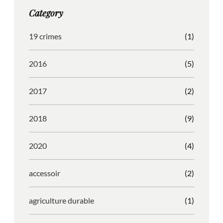
g
o
b
r
Category
r
o
l
e
a
k
e
s
19 crimes
(1)
m
s
2016
(5)
2017
(2)
2018
(9)
2020
(4)
accessoir
(2)
agriculture durable
(1)