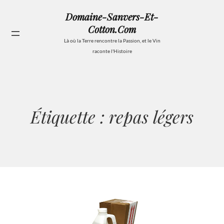
Aller
Domaine-Sanvers-Et-
au
Cotton.com
contenu
Se
Là où la Terre rencontre la Passion, et le Vin
raconte l'Histoire
Étiquette :
repas légers