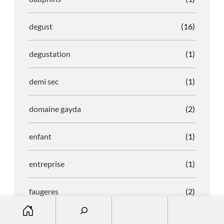
degust
(16)
degustation
(1)
demi sec
(1)
domaine gayda
(2)
enfant
(1)
entreprise
(1)
faugeres
(2)
S
e
faustino
(1)