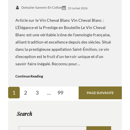
Domaine-Sanvers-Et-Cotton
23 Juillet 2026
Article sur le Vin Cheval Blanc Vin Cheval Blanc :
L’Élégance et la Prestige en Bouteille Le Vin Cheval
Blanc est une véritable icône de l’oenologie française,
alliant tradition et excellence depuis des siècles. Situé
dans la prestigieuse appellation Saint-Émilion, ce vin
d’exception est le fruit d’un terroir unique et d’un
savoir-faire inégalé. Reconnu pour…
Continue Reading
1
2
3
…
99
PAGE SUIVANTE
Search
S