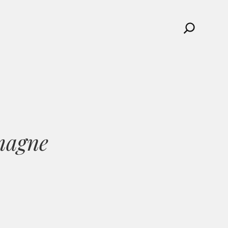
Search
magne