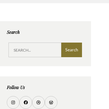
Search
S
Search
e
a
r
c
h
Follow Us
I
F
D
W