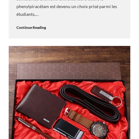
phenylpiracétam est devenu un choix prisé parmi les
étudiants,…
Continue Reading