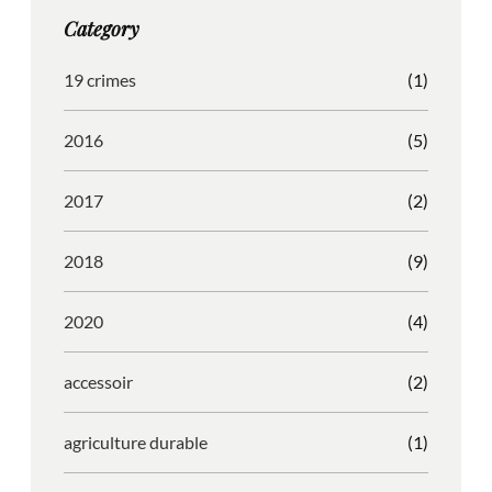
g
o
b
r
Category
r
o
l
e
a
k
e
s
19 crimes
(1)
m
s
2016
(5)
2017
(2)
2018
(9)
2020
(4)
accessoir
(2)
agriculture durable
(1)