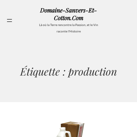
Aller
Domaine-Sanvers-Et-
au
Cotton.com
contenu
Se
Là où la Terre rencontre la Passion, et le Vin
raconte l'Histoire
Étiquette :
production