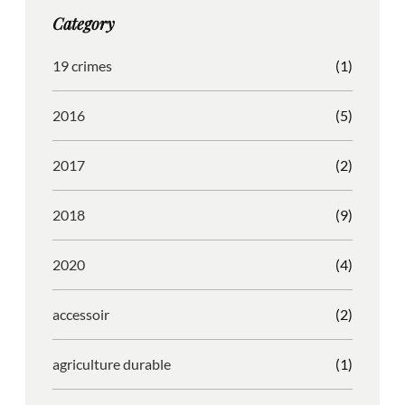
g
o
b
r
Category
r
o
l
e
a
k
e
s
19 crimes
(1)
m
s
2016
(5)
2017
(2)
2018
(9)
2020
(4)
accessoir
(2)
agriculture durable
(1)