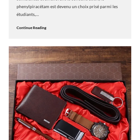
phenylpiracétam est devenu un choix prisé parmi les
étudiants,…
Continue Reading