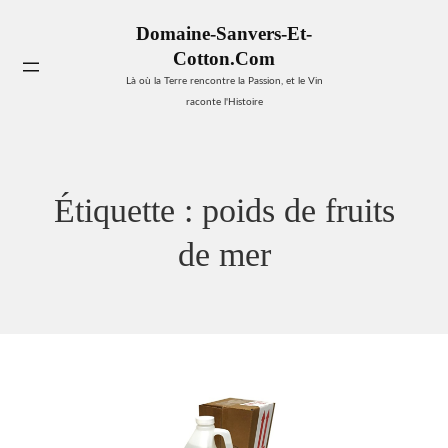
Aller
Domaine-Sanvers-Et-
au
Cotton.com
contenu
Se
Là où la Terre rencontre la Passion, et le Vin
raconte l'Histoire
Étiquette :
poids de fruits
de mer