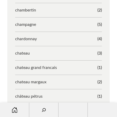
chambertin
(2)
champagne
(5)
chardonnay
(4)
chateau
(3)
chateau grand francais
(1)
chateau margaux
(2)
château pétrus
(1)
S
chateauneuf du pape
(4)
e