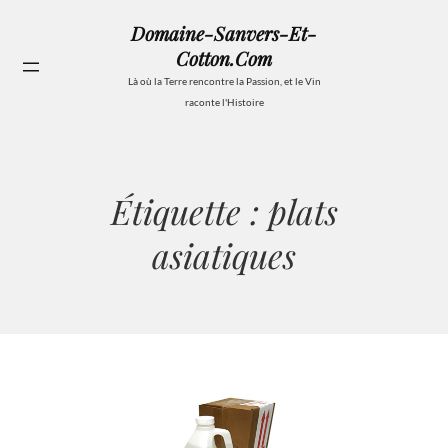
Aller
Domaine-Sanvers-Et-
au
Cotton.com
contenu
Se
Là où la Terre rencontre la Passion, et le Vin
raconte l'Histoire
Étiquette :
plats
asiatiques