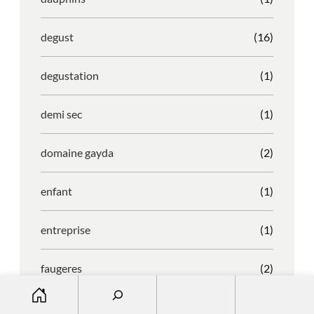
degust
(16)
degustation
(1)
demi sec
(1)
domaine gayda
(2)
enfant
(1)
entreprise
(1)
faugeres
(2)
S
e
faustino
(1)