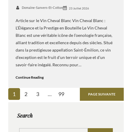
Domaine-Sanvers-Et-Cotton
23 Juillet 2026
Article sur le Vin Cheval Blanc Vin Cheval Blanc :
L’Élégance et la Prestige en Bouteille Le Vin Cheval
Blanc est une véritable icône de l’oenologie française,
alliant tradition et excellence depuis des siècles. Situé
dans la prestigieuse appellation Saint-Émilion, ce vin
d’exception est le fruit d’un terroir unique et d’un
savoir-faire inégalé. Reconnu pour…
Continue Reading
1
2
3
…
99
PAGE SUIVANTE
Search
S