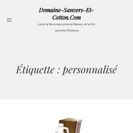
Aller
Domaine-Sanvers-Et-
au
Cotton.com
contenu
Se
Là où la Terre rencontre la Passion, et le Vin
raconte l'Histoire
Étiquette :
personnalisé