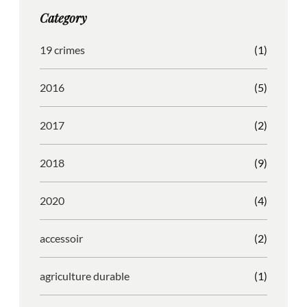
g
o
b
r
Category
r
o
l
e
a
k
e
s
19 crimes
(1)
m
s
2016
(5)
2017
(2)
2018
(9)
2020
(4)
accessoir
(2)
agriculture durable
(1)