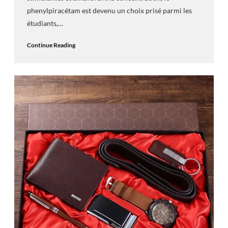
phenylpiracétam est devenu un choix prisé parmi les
étudiants,…
Continue Reading