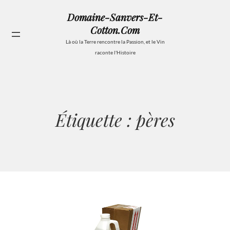
Aller
Domaine-Sanvers-Et-
au
Cotton.com
contenu
Se
Là où la Terre rencontre la Passion, et le Vin
raconte l'Histoire
Étiquette :
pères