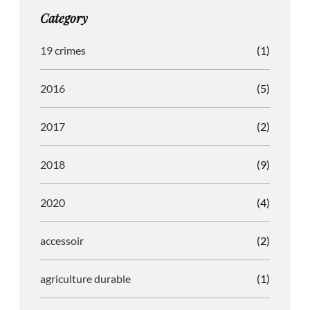
g
o
b
r
Category
r
o
l
e
a
k
e
s
19 crimes
(1)
m
s
2016
(5)
2017
(2)
2018
(9)
2020
(4)
accessoir
(2)
agriculture durable
(1)