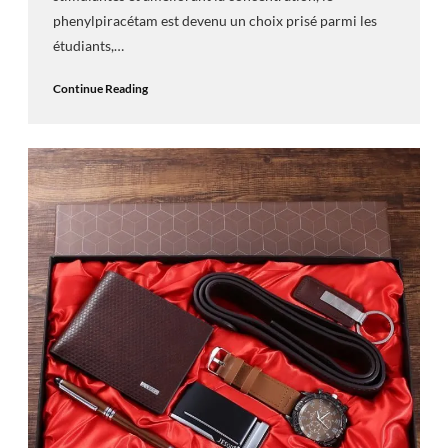
phenylpiracétam est devenu un choix prisé parmi les
étudiants,…
Continue Reading