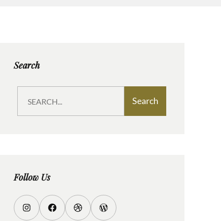
Search
S
Search
e
a
r
c
h
Follow Us
I
F
D
W