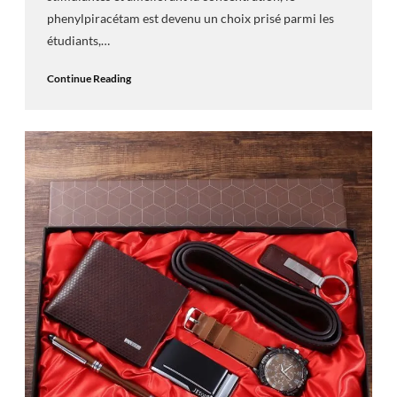
phenylpiracétam est devenu un choix prisé parmi les
étudiants,…
Continue Reading