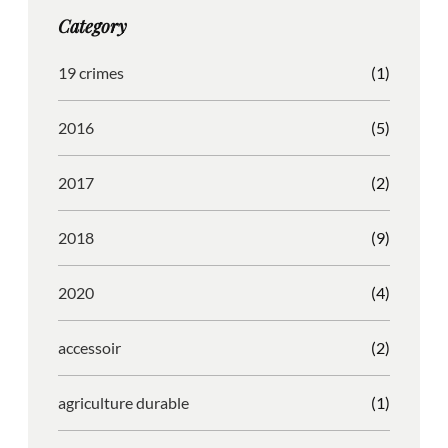
g
o
b
r
Category
r
o
l
e
a
k
e
s
19 crimes
(1)
m
s
2016
(5)
2017
(2)
2018
(9)
2020
(4)
accessoir
(2)
agriculture durable
(1)