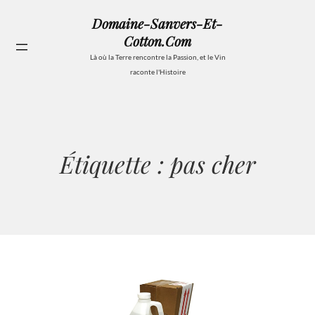
Aller
Domaine-Sanvers-Et-
au
Cotton.com
contenu
Se
Là où la Terre rencontre la Passion, et le Vin
raconte l'Histoire
Étiquette :
pas cher