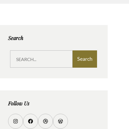
Search
S
Search
e
a
r
c
h
Follow Us
I
F
D
W