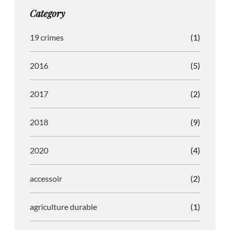
g
o
b
r
Category
r
o
l
e
a
k
e
s
19 crimes
(1)
m
s
2016
(5)
2017
(2)
2018
(9)
2020
(4)
accessoir
(2)
agriculture durable
(1)