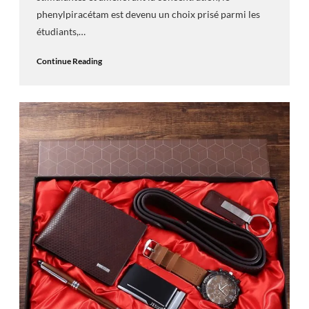
phenylpiracétam est devenu un choix prisé parmi les
étudiants,…
Continue Reading