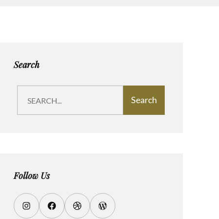
Search
S
Search
e
a
r
c
h
Follow Us
I
F
D
W