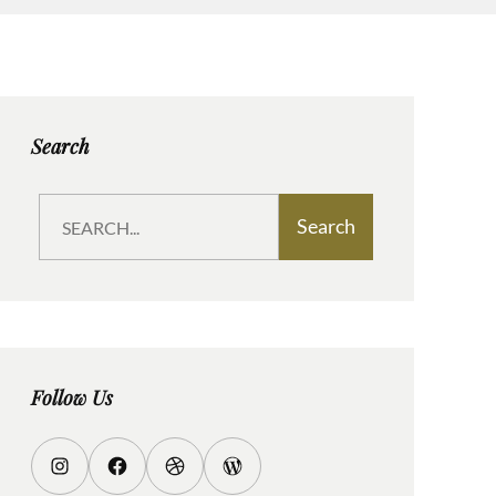
Search
S
Search
e
a
r
c
h
Follow Us
I
F
D
W