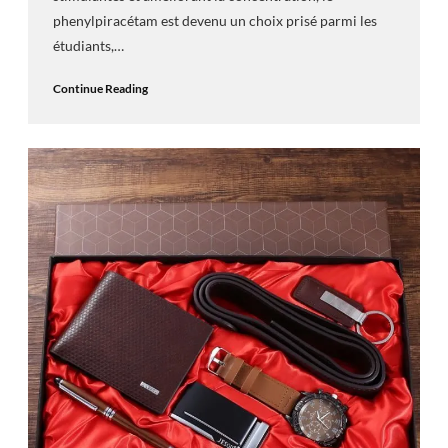
phenylpiracétam est devenu un choix prisé parmi les
étudiants,…
Continue Reading