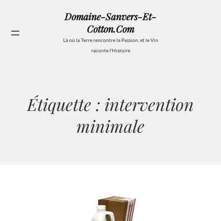
Aller
Domaine-Sanvers-Et-
au
Cotton.com
contenu
Se
Là où la Terre rencontre la Passion, et le Vin
raconte l'Histoire
Étiquette :
intervention
minimale