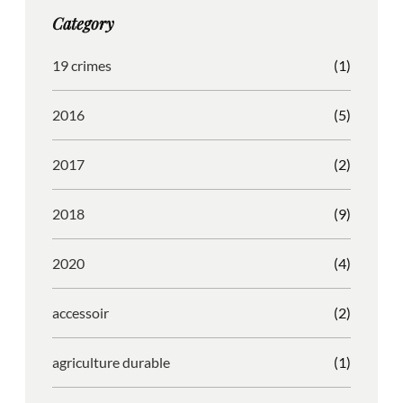
g
o
b
r
Category
r
o
l
e
a
k
e
s
19 crimes
(1)
m
s
2016
(5)
2017
(2)
2018
(9)
2020
(4)
accessoir
(2)
agriculture durable
(1)