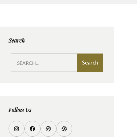
Search
S
Search
e
a
r
c
h
Follow Us
I
F
D
W