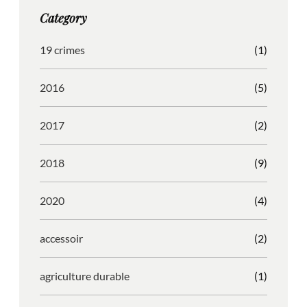
g
o
b
r
Category
r
o
l
e
a
k
e
s
19 crimes
(1)
m
s
2016
(5)
2017
(2)
2018
(9)
2020
(4)
accessoir
(2)
agriculture durable
(1)