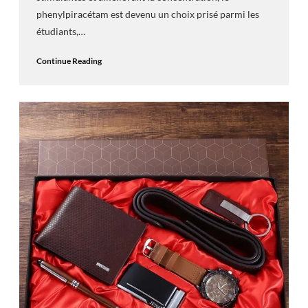
phenylpiracétam est devenu un choix prisé parmi les
étudiants,…
Continue Reading