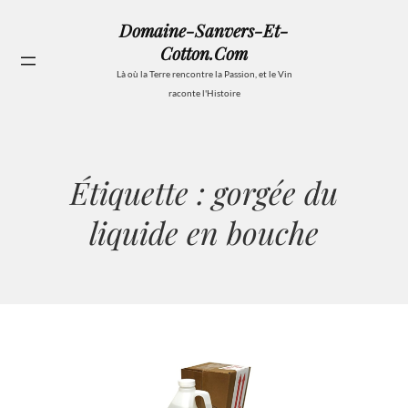
Aller
Domaine-Sanvers-Et-
au
Cotton.com
contenu
Se
Là où la Terre rencontre la Passion, et le Vin
raconte l'Histoire
Étiquette :
gorgée du
liquide en bouche