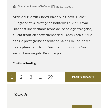
Domaine-Sanvers-Et-Cotton
23 Juillet 2026
Article sur le Vin Cheval Blanc Vin Cheval Blanc :
L’Élégance et la Prestige en Bouteille Le Vin Cheval
Blanc est une véritable icône de l’oenologie française,
alliant tradition et excellence depuis des siècles. Situé
dans la prestigieuse appellation Saint-Émilion, ce vin
d’exception est le fruit d’un terroir unique et d’un
savoir-faire inégalé. Reconnu pour…
Continue Reading
1
2
3
…
99
PAGE SUIVANTE
Search
S