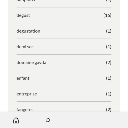
degust
(16)
degustation
(1)
demi sec
(1)
domaine gayda
(2)
enfant
(1)
entreprise
(1)
faugeres
(2)
S
e
faustino
(1)