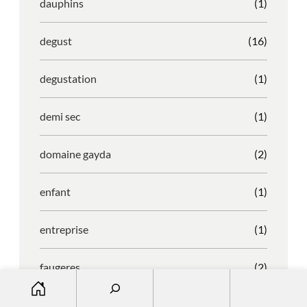
dauphins
(1)
degust
(16)
degustation
(1)
demi sec
(1)
domaine gayda
(2)
enfant
(1)
entreprise
(1)
faugeres
(2)
S
e
faustino
(1)