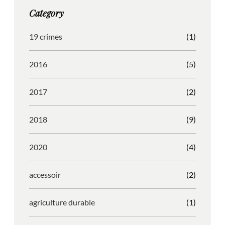
g
o
b
r
Category
r
o
l
e
a
k
e
s
19 crimes
(1)
m
s
2016
(5)
2017
(2)
2018
(9)
2020
(4)
accessoir
(2)
agriculture durable
(1)