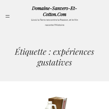
Aller
Domaine-Sanvers-Et-
au
Cotton.com
contenu
Se
Là où la Terre rencontre la Passion, et le Vin
raconte l'Histoire
Étiquette :
expériences
gustatives