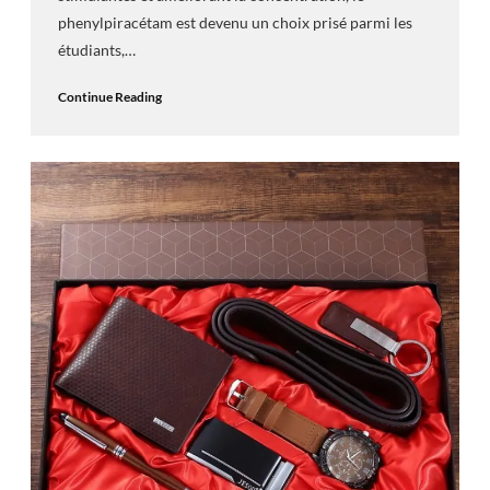
phenylpiracétam est devenu un choix prisé parmi les
étudiants,…
Continue Reading