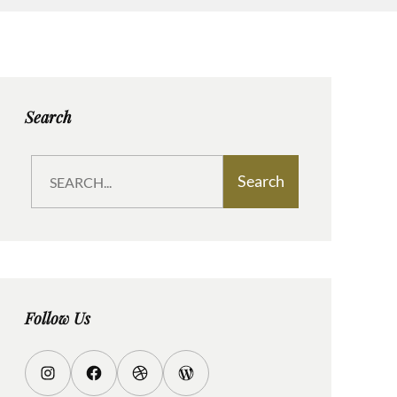
Search
S
Search
e
a
r
c
h
Follow Us
I
F
D
W