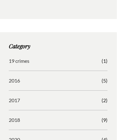
n
a
r
o
s
c
i
r
t
e
b
d
a
b
b
P
g
o
b
r
r
o
l
e
Category
a
k
e
s
m
s
19 crimes
(1)
2016
(5)
2017
(2)
2018
(9)
2020
(4)