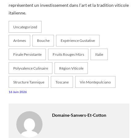
représentent un investissement dans l’art et la tradition viticole
italienne.
Uncategorized
Arômes
Bouche
Expérience Gustative
Finale Persistante
Fruits Rouges Mûrs
Italie
Polyvalence Culinaire
Région Viticole
Structure Tannique
Toscane
Vin Montepulciano
16 Juin 2026
Domaine-Sanvers-Et-Cotton