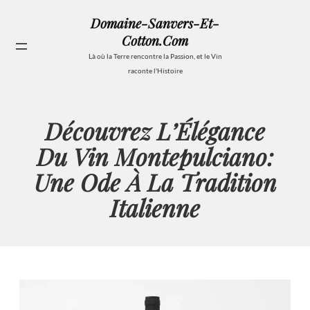
Aller
Domaine-Sanvers-Et-
au
Cotton.com
contenu
Se
Là où la Terre rencontre la Passion, et le Vin
raconte l'Histoire
Découvrez L’Élégance
Du Vin Montepulciano:
Une Ode À La Tradition
Italienne