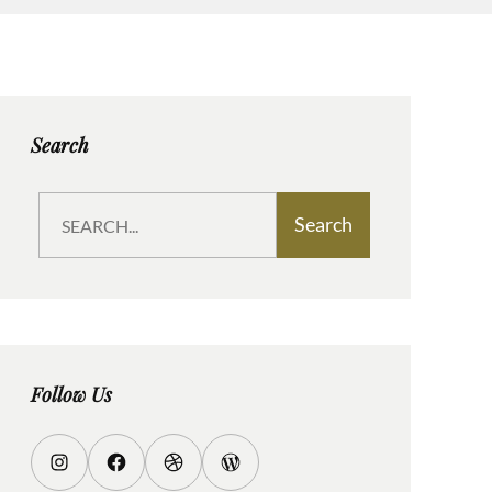
Search
S
Search
e
a
r
c
h
Follow Us
I
F
D
W