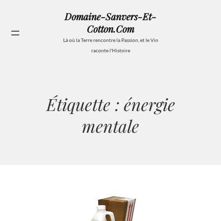
Aller
Domaine-Sanvers-Et-
au
Cotton.com
contenu
Se
Là où la Terre rencontre la Passion, et le Vin
raconte l'Histoire
Étiquette :
énergie
mentale