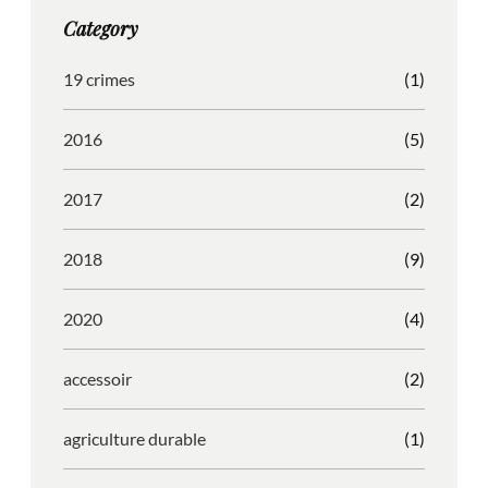
g
o
b
r
Category
r
o
l
e
a
k
e
s
19 crimes
(1)
m
s
2016
(5)
2017
(2)
2018
(9)
2020
(4)
accessoir
(2)
agriculture durable
(1)