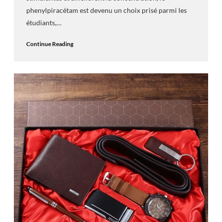
phenylpiracétam est devenu un choix prisé parmi les
étudiants,…
Continue Reading