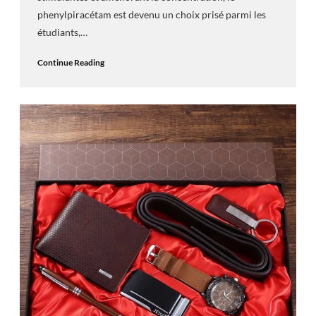
phenylpiracétam est devenu un choix prisé parmi les
étudiants,…
Continue Reading