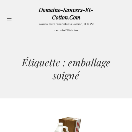
Aller
Domaine-Sanvers-Et-
au
Cotton.com
contenu
Se
Là où la Terre rencontre la Passion, et le Vin
raconte l'Histoire
Étiquette :
emballage
soigné