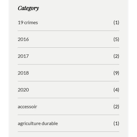
g
o
b
r
Category
r
o
l
e
a
k
e
s
19 crimes
(1)
m
s
2016
(5)
2017
(2)
2018
(9)
2020
(4)
accessoir
(2)
agriculture durable
(1)