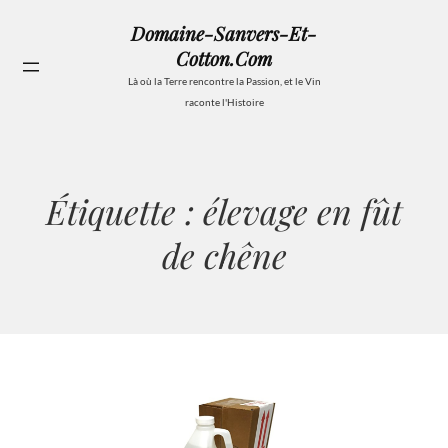
Aller
Domaine-Sanvers-Et-
au
Cotton.com
contenu
Se
Là où la Terre rencontre la Passion, et le Vin
raconte l'Histoire
Étiquette :
élevage en fût
de chêne