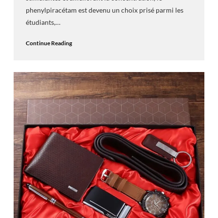
phenylpiracétam est devenu un choix prisé parmi les
étudiants,…
Continue Reading