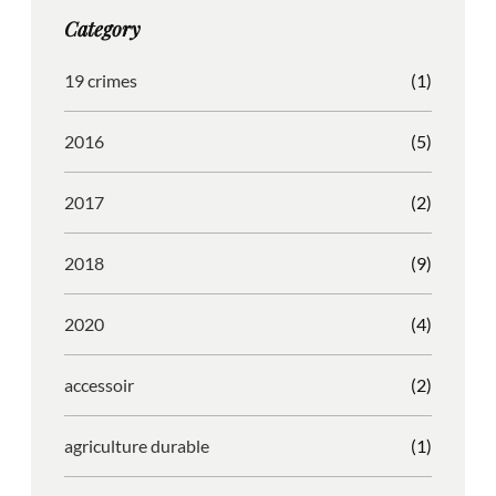
g
o
b
r
Category
r
o
l
e
a
k
e
s
19 crimes
(1)
m
s
2016
(5)
2017
(2)
2018
(9)
2020
(4)
accessoir
(2)
agriculture durable
(1)