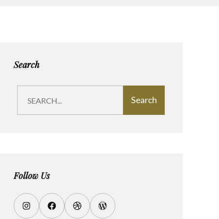
Search
S
Search
e
a
r
c
h
Follow Us
I
F
D
W