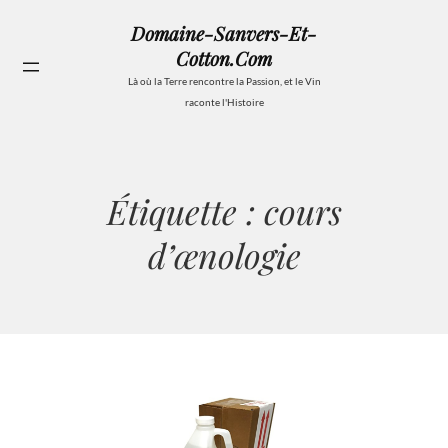
Aller
Domaine-Sanvers-Et-
au
Cotton.com
contenu
Se
Là où la Terre rencontre la Passion, et le Vin
raconte l'Histoire
Étiquette :
cours
d’œnologie