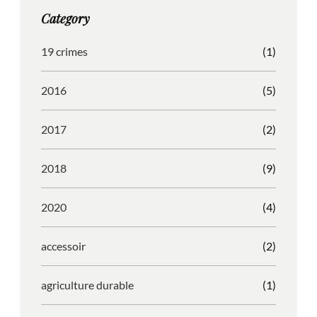
g
o
b
r
Category
r
o
l
e
a
k
e
s
19 crimes
(1)
m
s
2016
(5)
2017
(2)
2018
(9)
2020
(4)
accessoir
(2)
agriculture durable
(1)