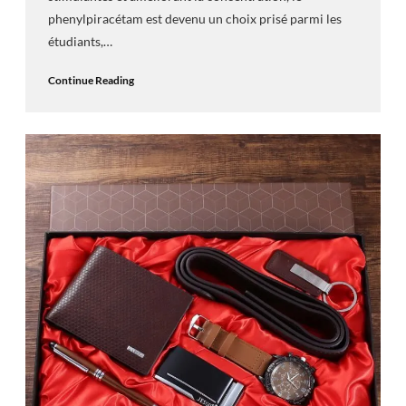
phenylpiracétam est devenu un choix prisé parmi les
étudiants,…
Continue Reading