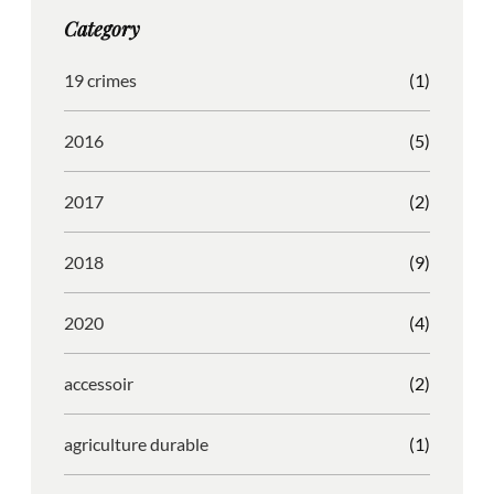
g
o
b
r
Category
r
o
l
e
a
k
e
s
19 crimes
(1)
m
s
2016
(5)
2017
(2)
2018
(9)
2020
(4)
accessoir
(2)
agriculture durable
(1)