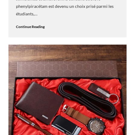
phenylpiracétam est devenu un choix prisé parmi les
étudiants,…
Continue Reading