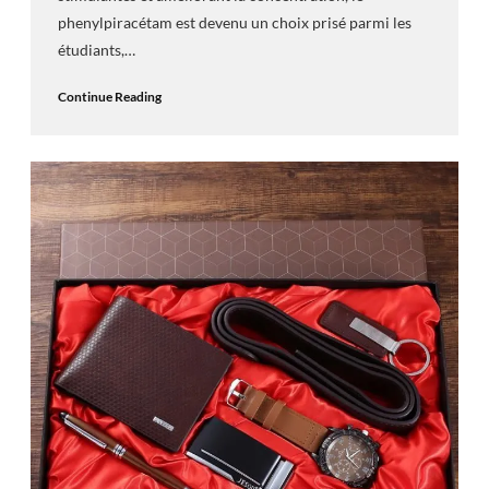
phenylpiracétam est devenu un choix prisé parmi les
étudiants,…
Continue Reading