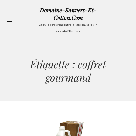
Aller
Domaine-Sanvers-Et-
au
Cotton.com
contenu
Se
Là où la Terre rencontre la Passion, et le Vin
raconte l'Histoire
Étiquette :
coffret
gourmand