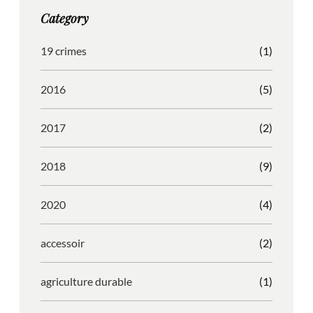
g
o
b
r
Category
r
o
l
e
a
k
e
s
19 crimes
(1)
m
s
2016
(5)
2017
(2)
2018
(9)
2020
(4)
accessoir
(2)
agriculture durable
(1)