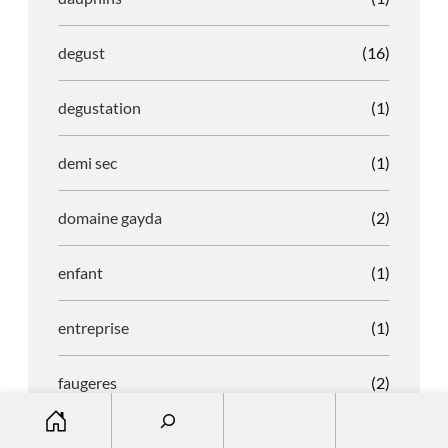
degust
(16)
degustation
(1)
demi sec
(1)
domaine gayda
(2)
enfant
(1)
entreprise
(1)
faugeres
(2)
S
e
faustino
(1)