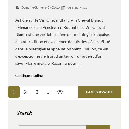
Domaine-Sanvers-Et-Cotton
23 Juillet 2026
Article sur le Vin Cheval Blanc Vin Cheval Blanc :
L’Élégance et la Prestige en Bouteille Le Vin Cheval
Blanc est une véritable icône de l’oenologie française,
alliant tradition et excellence depuis des siècles. Situé
dans la prestigieuse appellation Saint-Émilion, ce vin
d’exception est le fruit d’un terroir unique et d’un
savoir-faire inégalé. Reconnu pour…
Continue Reading
1
2
3
…
99
PAGE SUIVANTE
Search
S