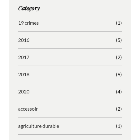
g
o
b
r
Category
r
o
l
e
a
k
e
s
19 crimes
(1)
m
s
2016
(5)
2017
(2)
2018
(9)
2020
(4)
accessoir
(2)
agriculture durable
(1)