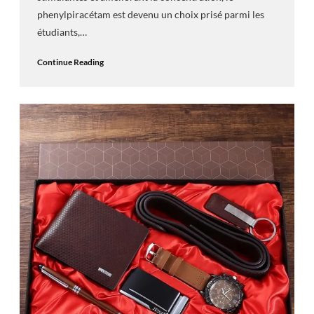
phenylpiracétam est devenu un choix prisé parmi les
étudiants,…
Continue Reading