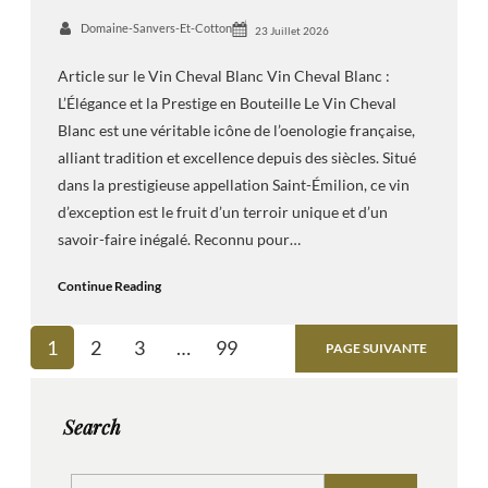
Domaine-Sanvers-Et-Cotton
23 Juillet 2026
Article sur le Vin Cheval Blanc Vin Cheval Blanc :
L’Élégance et la Prestige en Bouteille Le Vin Cheval
Blanc est une véritable icône de l’oenologie française,
alliant tradition et excellence depuis des siècles. Situé
dans la prestigieuse appellation Saint-Émilion, ce vin
d’exception est le fruit d’un terroir unique et d’un
savoir-faire inégalé. Reconnu pour…
Continue Reading
1
2
3
…
99
PAGE SUIVANTE
Search
S