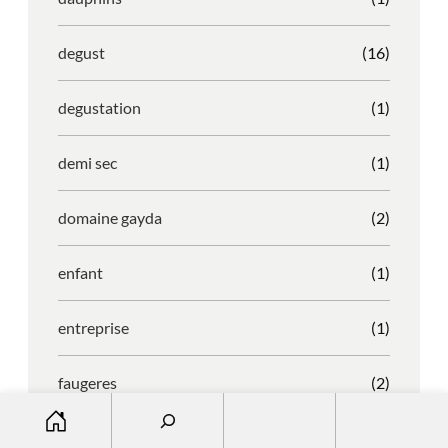
degust
(16)
degustation
(1)
demi sec
(1)
domaine gayda
(2)
enfant
(1)
entreprise
(1)
faugeres
(2)
S
e
faustino
(1)