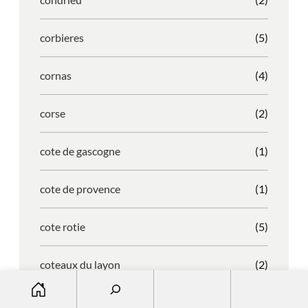
corbieres
(5)
cornas
(4)
corse
(2)
cote de gascogne
(1)
cote de provence
(1)
cote rotie
(5)
coteaux du layon
(2)
S
e
cotes de bordeaux
(2)