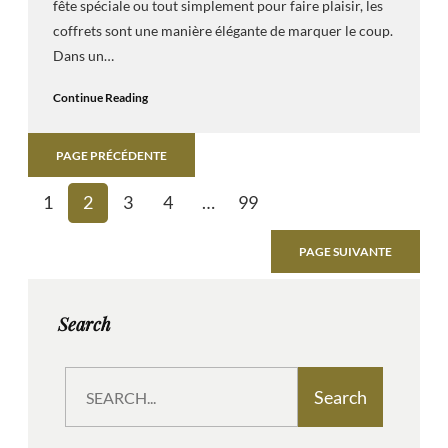
fête spéciale ou tout simplement pour faire plaisir, les
coffrets sont une manière élégante de marquer le coup.
Dans un…
Continue Reading
PAGE PRÉCÉDENTE
1
2
3
4
…
99
PAGE SUIVANTE
Search
S
Search
e
a