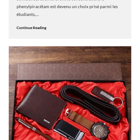
phenylpiracétam est devenu un choix prisé parmi les
étudiants,…
Continue Reading