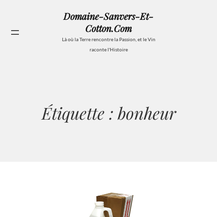
Aller
Domaine-Sanvers-Et-
au
Cotton.com
contenu
Se
Là où la Terre rencontre la Passion, et le Vin
raconte l'Histoire
Étiquette :
bonheur