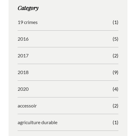
g
o
b
r
Category
r
o
l
e
a
k
e
s
19 crimes
(1)
m
s
2016
(5)
2017
(2)
2018
(9)
2020
(4)
accessoir
(2)
agriculture durable
(1)