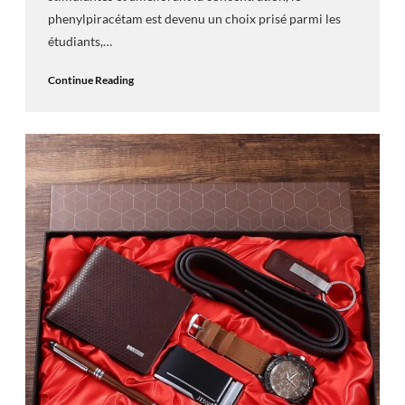
phenylpiracétam est devenu un choix prisé parmi les
étudiants,…
Continue Reading