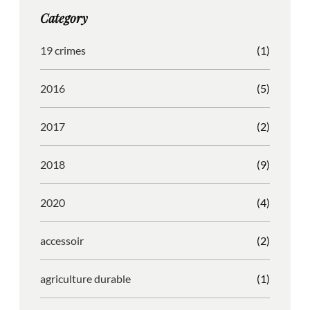
g
o
b
r
Category
r
o
l
e
a
k
e
s
19 crimes
(1)
m
s
2016
(5)
2017
(2)
2018
(9)
2020
(4)
accessoir
(2)
agriculture durable
(1)