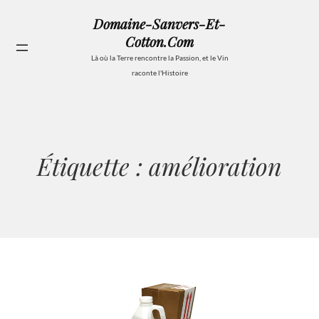
Aller
Domaine-Sanvers-Et-
au
Cotton.com
contenu
Se
Là où la Terre rencontre la Passion, et le Vin
raconte l'Histoire
Étiquette :
amélioration