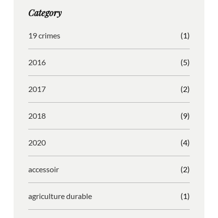
g
o
b
r
Category
r
o
l
e
a
k
e
s
19 crimes
(1)
m
s
2016
(5)
2017
(2)
2018
(9)
2020
(4)
accessoir
(2)
agriculture durable
(1)