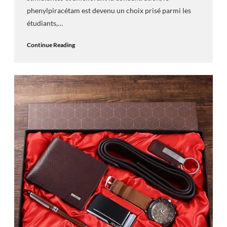
phenylpiracétam est devenu un choix prisé parmi les
étudiants,…
Continue Reading