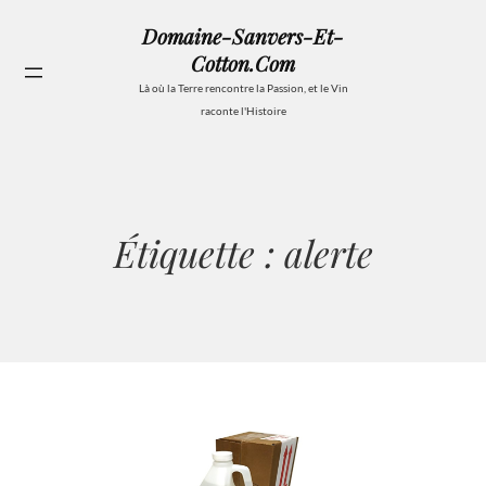
Aller
Domaine-Sanvers-Et-
au
Cotton.com
contenu
Se
Là où la Terre rencontre la Passion, et le Vin
raconte l'Histoire
Étiquette :
alerte