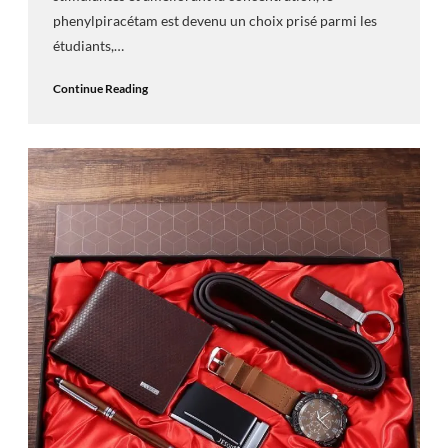
phenylpiracétam est devenu un choix prisé parmi les
étudiants,…
Continue Reading