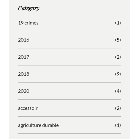
g
o
b
r
Category
r
o
l
e
a
k
e
s
19 crimes
(1)
m
s
2016
(5)
2017
(2)
2018
(9)
2020
(4)
accessoir
(2)
agriculture durable
(1)