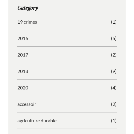
g
o
b
r
Category
r
o
l
e
a
k
e
s
19 crimes
(1)
m
s
2016
(5)
2017
(2)
2018
(9)
2020
(4)
accessoir
(2)
agriculture durable
(1)