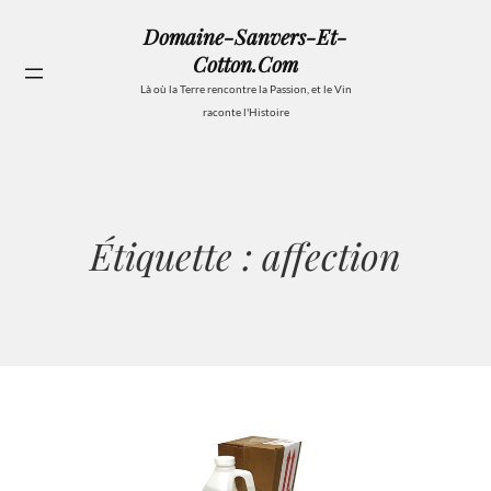
Aller
Domaine-Sanvers-Et-
au
Cotton.com
contenu
Se
Là où la Terre rencontre la Passion, et le Vin
raconte l'Histoire
Étiquette :
affection