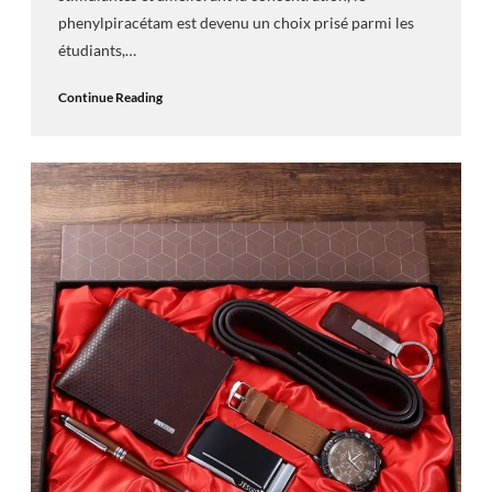
phenylpiracétam est devenu un choix prisé parmi les
étudiants,…
Continue Reading