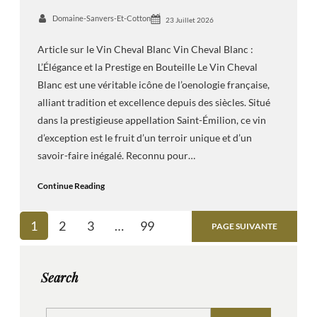
Domaine-Sanvers-Et-Cotton
23 Juillet 2026
Article sur le Vin Cheval Blanc Vin Cheval Blanc :
L’Élégance et la Prestige en Bouteille Le Vin Cheval
Blanc est une véritable icône de l’oenologie française,
alliant tradition et excellence depuis des siècles. Situé
dans la prestigieuse appellation Saint-Émilion, ce vin
d’exception est le fruit d’un terroir unique et d’un
savoir-faire inégalé. Reconnu pour…
Continue Reading
1
2
3
…
99
PAGE SUIVANTE
Search
S