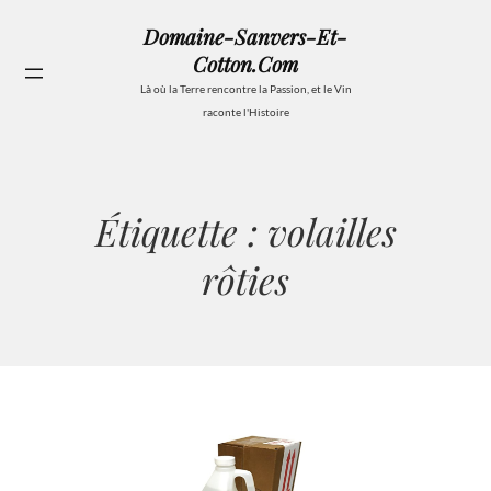
Aller
Domaine-Sanvers-Et-
au
Cotton.com
contenu
Se
Là où la Terre rencontre la Passion, et le Vin
raconte l'Histoire
Étiquette :
volailles
rôties