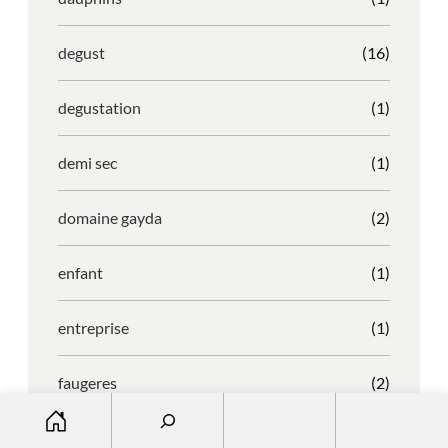
degust
(16)
degustation
(1)
demi sec
(1)
domaine gayda
(2)
enfant
(1)
entreprise
(1)
faugeres
(2)
S
e
faustino
(1)