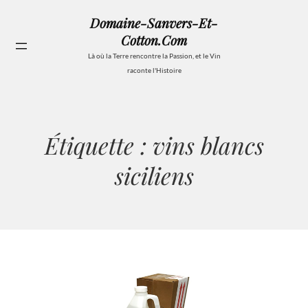
Aller
Domaine-Sanvers-Et-
au
Cotton.com
contenu
Se
Là où la Terre rencontre la Passion, et le Vin
raconte l'Histoire
Étiquette :
vins blancs
siciliens