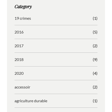
g
o
b
r
Category
r
o
l
e
a
k
e
s
19 crimes
(1)
m
s
2016
(5)
2017
(2)
2018
(9)
2020
(4)
accessoir
(2)
agriculture durable
(1)