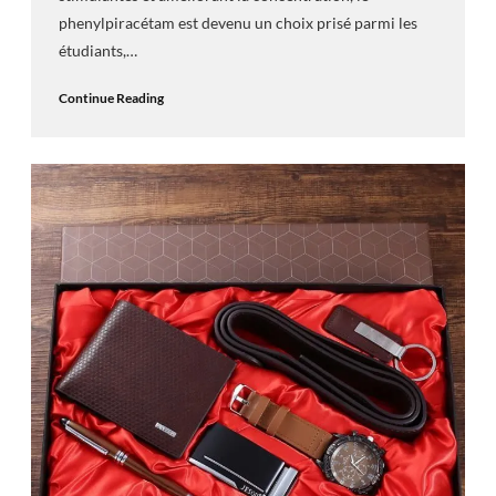
phenylpiracétam est devenu un choix prisé parmi les
étudiants,…
Continue Reading