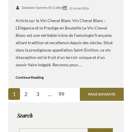
Domaine-Sanvers-Et-Cotton
23 Juillet 2026
Article sur le Vin Cheval Blanc Vin Cheval Blanc :
L’Élégance et la Prestige en Bouteille Le Vin Cheval
Blanc est une véritable icône de l’oenologie française,
alliant tradition et excellence depuis des siècles. Situé
dans la prestigieuse appellation Saint-Émilion, ce vin
d’exception est le fruit d’un terroir unique et d’un
savoir-faire inégalé. Reconnu pour…
Continue Reading
1
2
3
…
99
PAGE SUIVANTE
Search
S