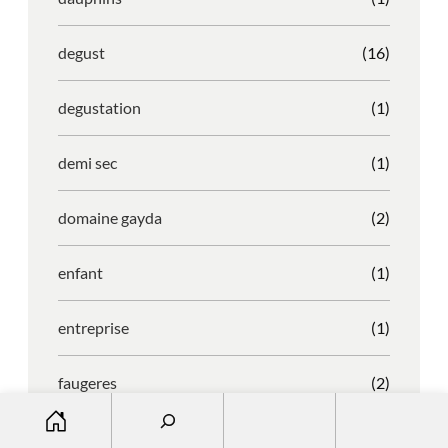
degust
(16)
degustation
(1)
demi sec
(1)
domaine gayda
(2)
enfant
(1)
entreprise
(1)
faugeres
(2)
S
e
faustino
(1)