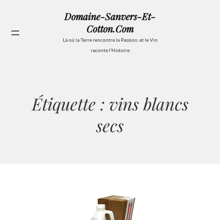
Aller
Domaine-Sanvers-Et-
au
Cotton.com
contenu
Se
Là où la Terre rencontre la Passion, et le Vin
raconte l'Histoire
Étiquette :
vins blancs
secs