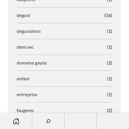
degust
(16)
degustation
(1)
demi sec
(1)
domaine gayda
(2)
enfant
(1)
entreprise
(1)
faugeres
(2)
S
e
faustino
(1)