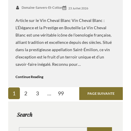
Domaine-Sanvers-Et-Cotton
23 Juillet 2026
Article sur le Vin Cheval Blanc Vin Cheval Blanc :
L’Élégance et la Prestige en Bouteille Le Vin Cheval
Blanc est une véritable icône de l’oenologie française,
alliant tradition et excellence depuis des siècles. Situé
dans la prestigieuse appellation Saint-Émilion, ce vin
d’exception est le fruit d’un terroir unique et d’un
savoir-faire inégalé. Reconnu pour…
Continue Reading
1
2
3
…
99
PAGE SUIVANTE
Search
S