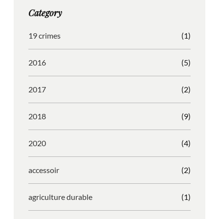
g
o
b
r
Category
r
o
l
e
a
k
e
s
19 crimes
(1)
m
s
2016
(5)
2017
(2)
2018
(9)
2020
(4)
accessoir
(2)
agriculture durable
(1)