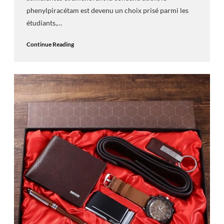
phenylpiracétam est devenu un choix prisé parmi les
étudiants,…
Continue Reading