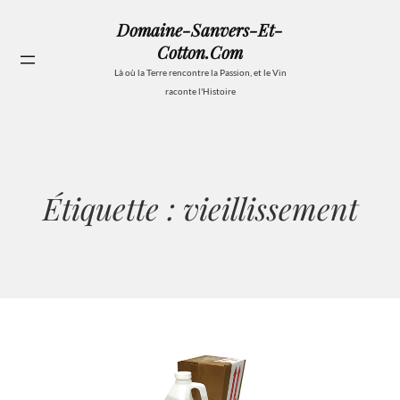
Aller
Domaine-Sanvers-Et-
au
Cotton.com
contenu
Se
Là où la Terre rencontre la Passion, et le Vin
raconte l'Histoire
Étiquette :
vieillissement