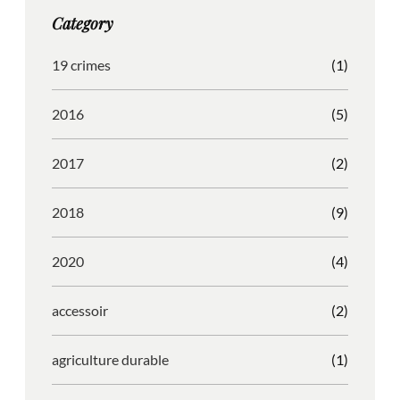
g
o
b
r
Category
r
o
l
e
a
k
e
s
19 crimes
(1)
m
s
2016
(5)
2017
(2)
2018
(9)
2020
(4)
accessoir
(2)
agriculture durable
(1)