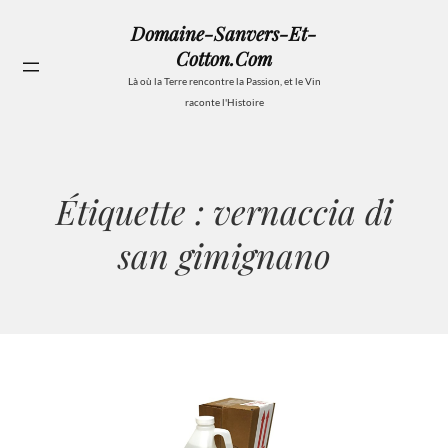
Aller
Domaine-Sanvers-Et-
au
Cotton.com
contenu
Se
Là où la Terre rencontre la Passion, et le Vin
raconte l'Histoire
Étiquette :
vernaccia di
san gimignano