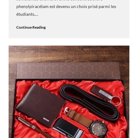
phenylpiracétam est devenu un choix prisé parmi les
étudiants,…
Continue Reading