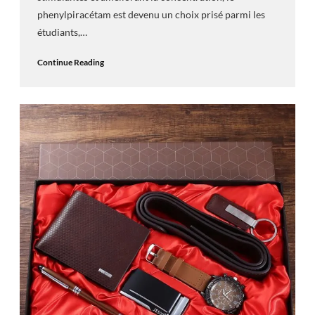
phenylpiracétam est devenu un choix prisé parmi les
étudiants,…
Continue Reading