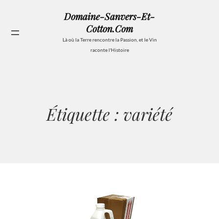
Aller
Domaine-Sanvers-Et-
au
Cotton.com
contenu
Se
Là où la Terre rencontre la Passion, et le Vin
raconte l'Histoire
Étiquette :
variété