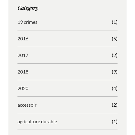
g
o
b
r
Category
r
o
l
e
a
k
e
s
19 crimes
(1)
m
s
2016
(5)
2017
(2)
2018
(9)
2020
(4)
accessoir
(2)
agriculture durable
(1)