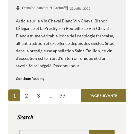
Domaine-Sanvers-Et-Cotton
23 Juillet 2026
Article sur le Vin Cheval Blanc Vin Cheval Blanc :
L’Élégance et la Prestige en Bouteille Le Vin Cheval
Blanc est une véritable icône de l’oenologie française,
alliant tradition et excellence depuis des siècles. Situé
dans la prestigieuse appellation Saint-Émilion, ce vin
d’exception est le fruit d’un terroir unique et d’un
savoir-faire inégalé. Reconnu pour…
Continue Reading
1
2
3
…
99
PAGE SUIVANTE
Search
S